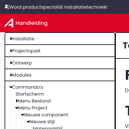
Word productspecialist installatietechniek!
Handleiding
Installatie
T
Projectopzet
Ontwerp
Modules
Commando's
D
Startscherm
Menu Bestand
Menu Project
Nieuwe component
Nieuwe stijl
V
Materiaalstijl