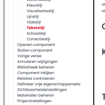
v
Kleurstijl
v
Visualisatiestijl
Lijnstijl
Vlakstijl
Tekststijl
Schaalstijl
Correctiestijl
Openen component
Sluiten component
Vorige versie
Annuleren wijzigingen
Bibliotheek beheren
Component inkijken
Relaties controleren
Definieer vrije eigenschappensets
Zichtbaarheidsinstellingen
Materialen beheren
Projectinstellingen