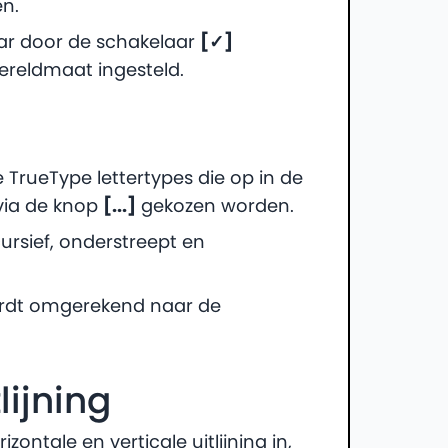
en.
ar door de schakelaar
[✓]
ereldmaat ingesteld.
 TrueType lettertypes die op in de
via de knop
[...]
gekozen worden.
ursief, onderstreept en
ordt omgerekend naar de
lijning
ontale en verticale uitlijning in,