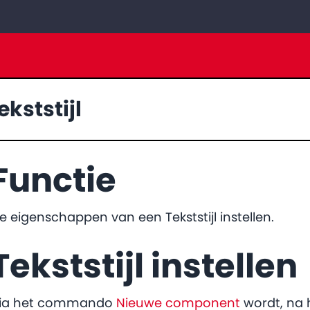
ekststijl
Functie
e eigenschappen van een Tekststijl instellen.
Tekststijl instellen
ia het commando
Nieuwe component
wordt, na h