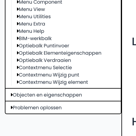
Menu Component
Menu View
Menu Utilities
Menu Extra
Menu Help
BIM-werkbalk
Optiebalk Puntinvoer
Optiebalk Elementeigenschappen
Optiebalk Verdraaien
Contextmenu Selectie
Contextmenu Wijzig punt
Contextmenu Wijzig element
Objecten en eigenschappen
Problemen oplossen