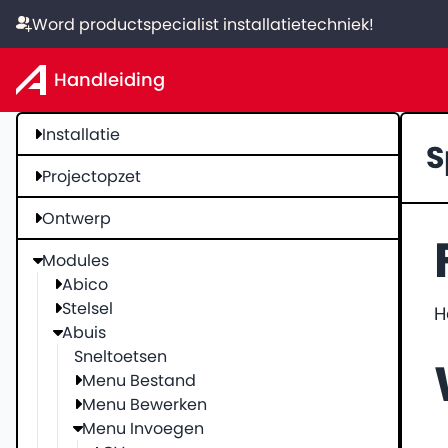
Word productspecialist installatietechniek!
Handleiding
Installatie
S
Projectopzet
Ontwerp
Modules
Abico
Stelsel
H
Abuis
Sneltoetsen
Menu Bestand
Menu Bewerken
Menu Invoegen