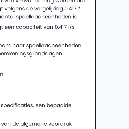
waarvan verwacht mag worden dat
t volgens de vergelijking 0.417 *
 aantal spoelkraaneenheden is.
een capaciteit van 0.417 l/s
room naar spoelkraaneenheden
berekeningsgrondslagen.
en
 specificaties, een bepaalde
kt van de algemene voordruk