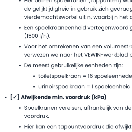
Het betreft spoelkranen (tappunten) 
de gelijktijdigheid in gebruik zich gedraag
vierdemachtswortel uit n, waarbij n het
Een spoelkraaneenheid vertegenwoordigt 
(1500 l/h).
Voor het omrekenen van een volumest
verwezen we naar het VEWIN-werkblad 
De meest gebruikelijke eenheden zijn:
toiletspoelkraan = 16 spoeleenhed
urinoirspoelkraan = 1 spoeleenheid
[✓] Afwijkende min. voordruk (kPa)
Spoelkranen vereisen, afhankelijk van de
voordruk.
Hier kan een tappuntvoordruk die afwij