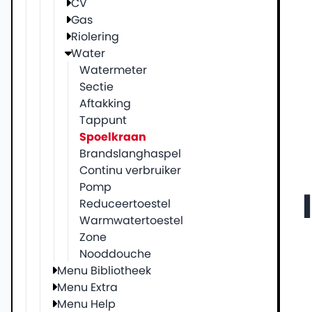
CV
Gas
Riolering
Water
Watermeter
Sectie
Aftakking
Tappunt
Spoelkraan
Brandslanghaspel
Continu verbruiker
Pomp
Reduceertoestel
Warmwatertoestel
Zone
Nooddouche
Menu Bibliotheek
Menu Extra
Menu Help