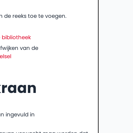
n de reeks toe te voegen.
e
bibliotheek
afwijken van de
elsel
kraan
n ingevuld in