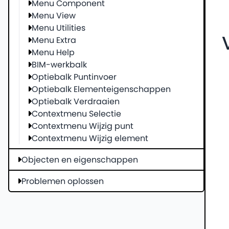
Menu Component
Menu View
Menu Utilities
Menu Extra
Menu Help
BIM-werkbalk
Optiebalk Puntinvoer
Optiebalk Elementeigenschappen
Optiebalk Verdraaien
Contextmenu Selectie
Contextmenu Wijzig punt
Contextmenu Wijzig element
Objecten en eigenschappen
Problemen oplossen