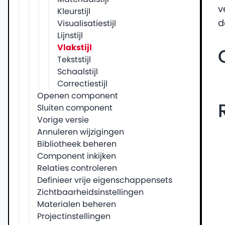
v
Kleurstijl
d
Visualisatiestijl
Lijnstijl
Vlakstijl
Tekststijl
Schaalstijl
Correctiestijl
Openen component
Sluiten component
Vorige versie
Annuleren wijzigingen
Bibliotheek beheren
Component inkijken
Relaties controleren
Definieer vrije eigenschappensets
Zichtbaarheidsinstellingen
Materialen beheren
Projectinstellingen