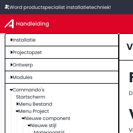
Word productspecialist installatietechniek!
Handleiding
Installatie
V
Projectopzet
Ontwerp
Modules
Commando's
D
Startscherm
Menu Bestand
Menu Project
Nieuwe component
Nieuwe stijl
V
Materiaalstijl