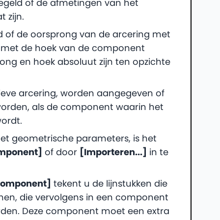
egeld of de afmetingen van het
 zijn.
 of de oorsprong van de arcering met
t met de hoek van de component
rong en hoek absoluut zijn ten opzichte
atieve arcering, worden aangegeven of
worden, als de component waarin het
ordt.
et geometrische parameters, is het
mponent]
of door
[Importeren...]
in te
Component]
tekent u de lijnstukken die
nen, die vervolgens in een component
rden. Deze component moet een extra