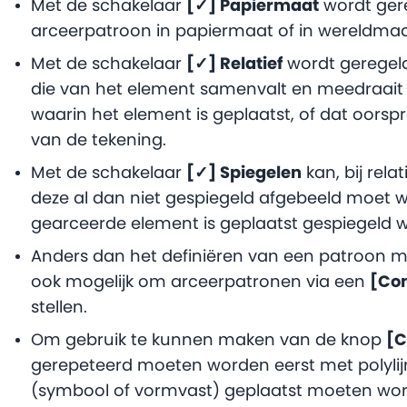
Met de schakelaar
[✓] Papiermaat
wordt ger
arceerpatroon in papiermaat of in wereldmaat
Met de schakelaar
[✓] Relatief
wordt geregeld
die van het element samenvalt en meedraai
waarin het element is geplaatst, of dat oorsp
van de tekening.
Met de schakelaar
[✓] Spiegelen
kan, bij rel
deze al dan niet gespiegeld afgebeeld moet 
gearceerde element is geplaatst gespiegeld w
Anders dan het definiëren van een patroon m
ook mogelijk om arceerpatronen via een
[Co
stellen.
Om gebruik te kunnen maken van de knop
[
gerepeteerd moeten worden eerst met polylij
(symbool of vormvast) geplaatst moeten wo