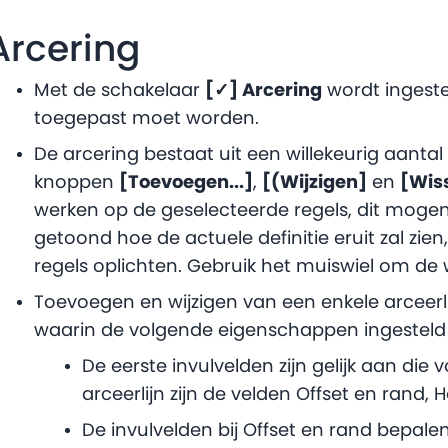
Arcering
Met de schakelaar
[✓] Arcering
wordt ingestel
toegepast moet worden.
De arcering bestaat uit een willekeurig aantal 
knoppen
[Toevoegen...]
,
[(Wijzigen]
en
[Wis
werken op de geselecteerde regels, dit mogen e
getoond hoe de actuele definitie eruit zal zien
regels oplichten. Gebruik het muiswiel om de 
Toevoegen en wijzigen van een enkele arceerl
waarin de volgende eigenschappen ingestel
De eerste invulvelden zijn gelijk aan die
arceerlijn zijn de velden Offset en rand,
De invulvelden bij Offset en rand bepale