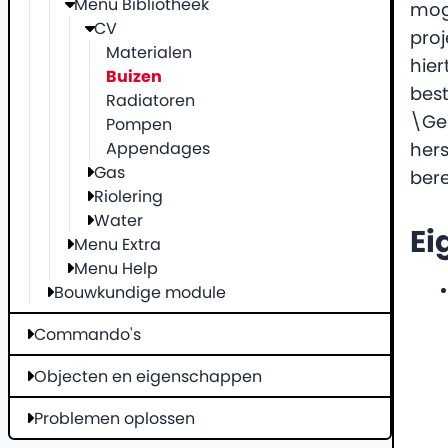
Menu Bibliotheek
mog
CV
pro
Materialen
hier
Buizen
bes
Radiatoren
\Ge
Pompen
Appendages
hers
Gas
ber
Riolering
Water
Ei
Menu Extra
Menu Help
Bouwkundige module
Commando's
Objecten en eigenschappen
Problemen oplossen