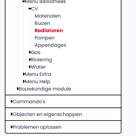
Menu Bibliotheek
CV
Materialen
Buizen
Radiatoren
Pompen
Appendages
Gas
Riolering
Water
Menu Extra
Menu Help
Bouwkundige module
Commando's
Objecten en eigenschappen
Problemen oplossen