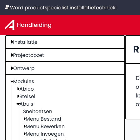
Word productspecialist installatietechniek!
Handleiding
Installatie
R
Projectopzet
Ontwerp
D
Modules
o
Abico
k
Stelsel
Abuis
o
Sneltoetsen
Menu Bestand
Menu Bewerken
Menu Invoegen