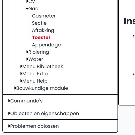
CV
Gas
Gasmeter
In
Sectie
Aftakking
Toestel
Appendage
Riolering
Water
Menu Bibliotheek
Menu Extra
Menu Help
Bouwkundige module
Commando's
Objecten en eigenschappen
Problemen oplossen