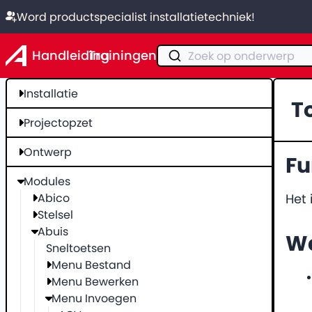
Word productspecialist installatietechniek!
Handleiding
Trainingen
Zoek op onderwerp
Installatie
T
Projectopzet
Ontwerp
Fu
Modules
Abico
Het 
Stelsel
Abuis
We
Sneltoetsen
Menu Bestand
Menu Bewerken
Menu Invoegen