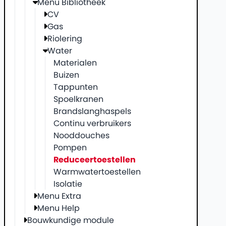
Menu Bibliotheek
CV
Gas
Riolering
Water
Materialen
Buizen
Tappunten
Spoelkranen
Brandslanghaspels
Continu verbruikers
Nooddouches
Pompen
Reduceertoestellen
Warmwatertoestellen
Isolatie
Menu Extra
Menu Help
Bouwkundige module