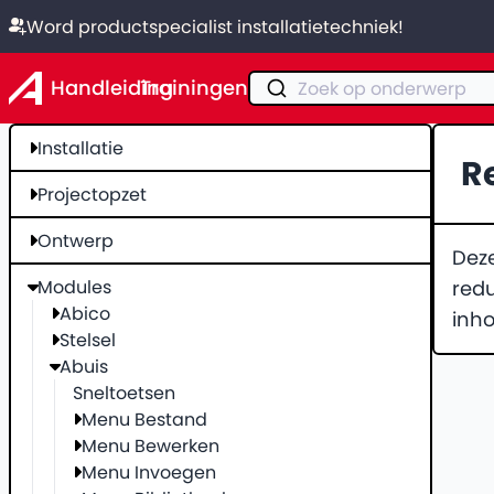
Word productspecialist installatietechniek!
Handleiding
Trainingen
Zoek op onderwerp
Installatie
R
Projectopzet
Ontwerp
Deze
Modules
redu
Abico
inho
Stelsel
Abuis
Sneltoetsen
Menu Bestand
Menu Bewerken
Menu Invoegen