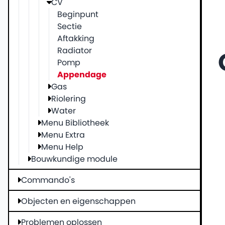
CV
Beginpunt
Sectie
Aftakking
Radiator
Pomp
Appendage
Gas
Riolering
Water
Menu Bibliotheek
Menu Extra
Menu Help
Bouwkundige module
Commando's
Objecten en eigenschappen
Problemen oplossen