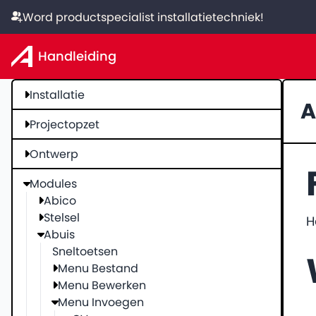
Word productspecialist installatietechniek!
Handleiding
Installatie
A
Projectopzet
Ontwerp
Modules
Abico
Stelsel
H
Abuis
Sneltoetsen
Menu Bestand
Menu Bewerken
Menu Invoegen