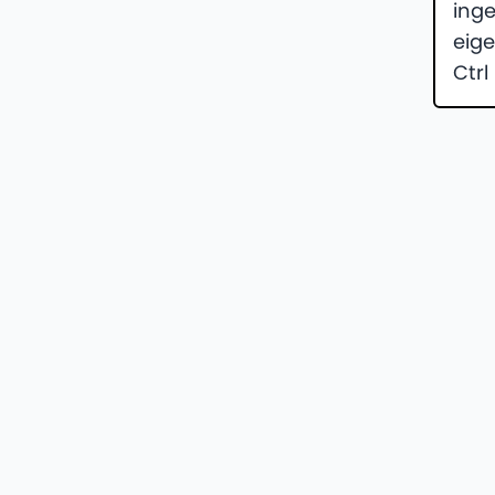
inge
eig
Ctrl 