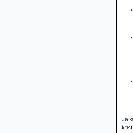
Je 
kas