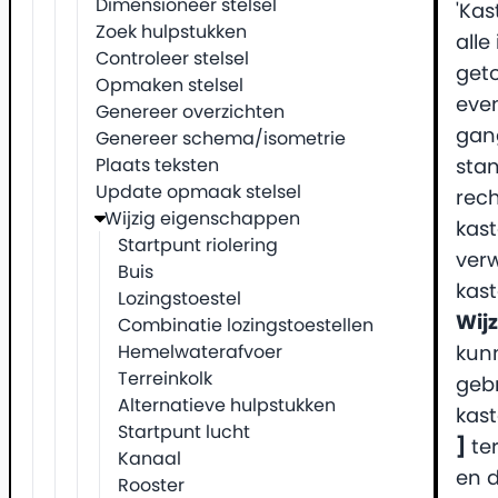
Dimensioneer stelsel
'Ka
Zoek hulpstukken
all
Controleer stelsel
geto
Opmaken stelsel
even
Genereer overzichten
gan
Genereer schema/isometrie
Plaats teksten
sta
Update opmaak stelsel
rech
Wijzig eigenschappen
kast
Startpunt riolering
verw
Buis
kast
Lozingstoestel
Wijz
Combinatie lozingstoestellen
Hemelwaterafvoer
kun
Terreinkolk
gebr
Alternatieve hulpstukken
kas
Startpunt lucht
]
ter
Kanaal
en 
Rooster