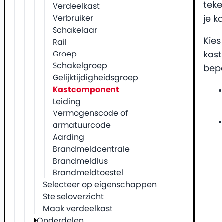
tek
Verdeelkast
Verbruiker
je 
Schakelaar
Kies
Rail
Groep
kas
Schakelgroep
bep
Gelijktijdigheidsgroep
Kastcomponent
Leiding
Vermogenscode of
armatuurcode
Aarding
Brandmeldcentrale
Brandmeldlus
Brandmeldtoestel
Selecteer op eigenschappen
Stelseloverzicht
Maak verdeelkast
Onderdelen