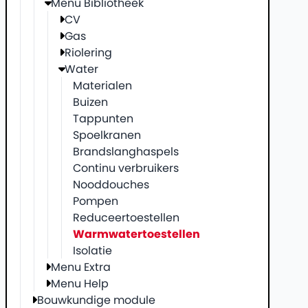
Menu Bibliotheek
CV
Gas
Riolering
Water
Materialen
Buizen
Tappunten
Spoelkranen
Brandslanghaspels
Continu verbruikers
Nooddouches
Pompen
Reduceertoestellen
Warmwatertoestellen
Isolatie
Menu Extra
Menu Help
Bouwkundige module