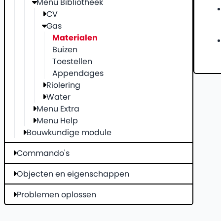
Menu Bibliotheek
CV
Gas
Materialen
Buizen
Toestellen
Appendages
Riolering
Water
Menu Extra
Menu Help
Bouwkundige module
Commando's
Objecten en eigenschappen
Problemen oplossen