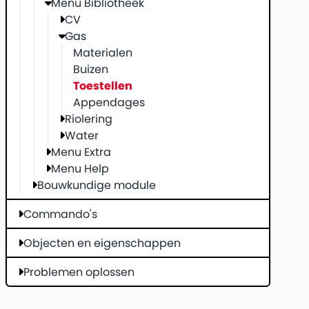
Menu Bibliotheek
CV
Gas
Materialen
Buizen
Toestellen
Appendages
Riolering
Water
Menu Extra
Menu Help
Bouwkundige module
Commando's
Objecten en eigenschappen
Problemen oplossen