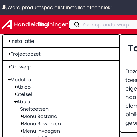
Word productspecialist installatietechniek!
Handleiding
Trainingen
Zoek op onderwerp
Installatie
T
Projectopzet
Ontwerp
Deze
Modules
toes
Abico
eige
Stelsel
naa
Abuis
elem
Sneltoetsen
bibl
Menu Bestand
geb
Menu Bewerken
Menu Invoegen