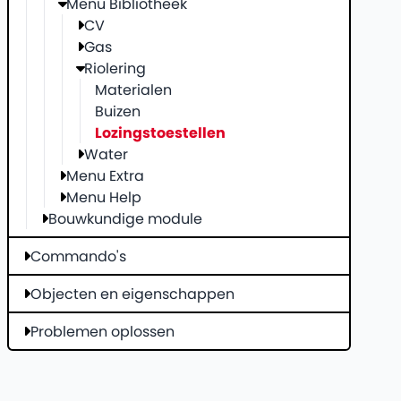
Menu Bibliotheek
CV
Gas
Riolering
Materialen
Buizen
Lozingstoestellen
Water
Menu Extra
Menu Help
Bouwkundige module
Commando's
Objecten en eigenschappen
Problemen oplossen